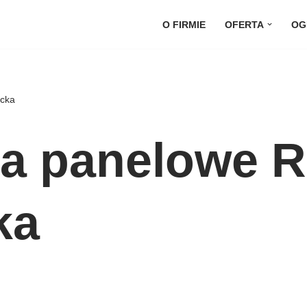
O FIRMIE
OFERTA
OG
cka
ia panelowe 
ka